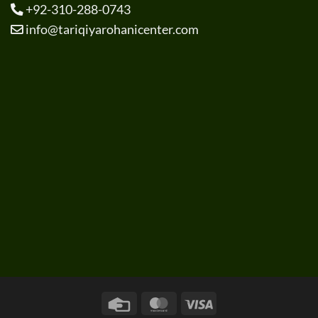
+92-310-288-0743
info@tariqiyarohanicenter.com
Credit
MasterCard
Visa