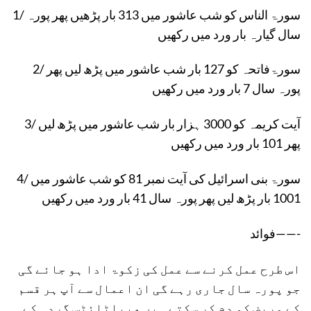
1/ سورۃ الناس کو شب عاشور میں 313 بار پڑھیں پھر پورہ
سال گیارہ بار ورد میں رکھیں
2/ سورۃفاتحہ کو 127 بار شب عاشور میں پڑھ لیں پھر
پورہ سال 7 بار ورد میں رکھیں
3/ آیت کریمہ کو 3000 ہزار بار شب عاشور میں پڑھ لیں
پھر 101 بار ورد میں رکھیں
4/ سورۃ بنی اسرائیل کی آیت نمبر 81 کو شب عاشور میں
1001 بار پڑھ لیں پھر پورہ سال 41 بار ورد میں رکھیں
فوائد——-
اس طرح عمل کرنے سے عمل کی زکوۃ ادا ہو جائے گی
جو پورہ سال جاری رہے گی ان اعمال سے آپ ہر قسم
کے مریض کو دم کر سکتے ہیں ھیپاٹائٹس گردہ کے