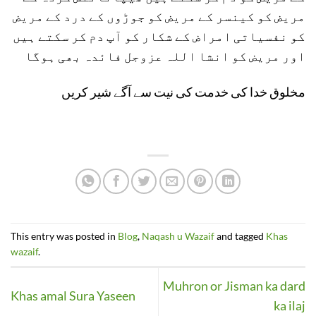
مریض کو کینسر کے مریض کو جوڑوں کے درد کے مریض
کو نفسیاتی امراض کے شکار کو آپ دم کر سکتے ہیں
اور مریض کو انشا اللہ عزوجل فائدہ بھی ہوگا
مخلوق خدا کی خدمت کی نیت سے آگے شیر کریں
This entry was posted in
Blog
,
Naqash u Wazaif
and tagged
Khas
wazaif
.
Muhron or Jisman ka dard
Khas amal Sura Yaseen
ka ilaj