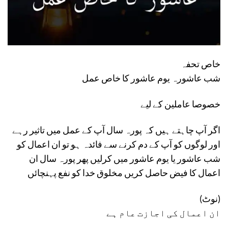
خاص تحفہ
شب عاشورہ یوم عاشور کا خاص عمل
خصوصا عاملین کے لیے
اگر آپ چاہتے ہیں کہ پورہ سال آپ کے عمل میں تاثیر رہے
اور لوگوں کو آپ کے دم کرنے سے فائدہ ہو تو ان اعمال کو
شب عاشور یا یوم عاشور میں کرلیں پھر پورہ سال ان
اعمال کا فیض حاصل کریں مخلوق خدا کو نفع پہنچائں
(نوٹ)
ان اعمال کی اجازت عام ہے