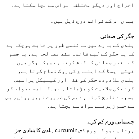
اخراج اور دیگر مختلف امراض سے بچا سکتا ہے۔
یہاں اس کے فوائد درج ذیل ہیں۔
جگر کی صفائی
ہلدی کے بارے میں سائنسی طور پر ثابت ہوچکا ہے
کہ یہ جگر کے لیے فائدہ مند مصالحہ ہے، یہ جسم
کے اندر صفائی کا کام کرتا ہے جبکہ جگر میں
فیٹی ایسڈ کے اجتماع کی روک تھام کرتا ہے،
ہلدی ملا دودھ جگر کی غذا اور کیمیکل پراسیس
کرنے کی صلاحیت کو بڑھاتا ہے جبکہ ایسے مواد کو
جسم سے خارج کرتا ہے جس کی ضرورت نہیں ہوتی، جس
سے جسم زہریلے مواد سے بچتا ہے۔
جسمانی ورم کم کرے
ہلدی کا بنیادی جز curcumin ہوتا ہے جو کہ ورم کش
خصوصیات رکھتا ہے، جس کی وج ہسے عام ورم کے لیے