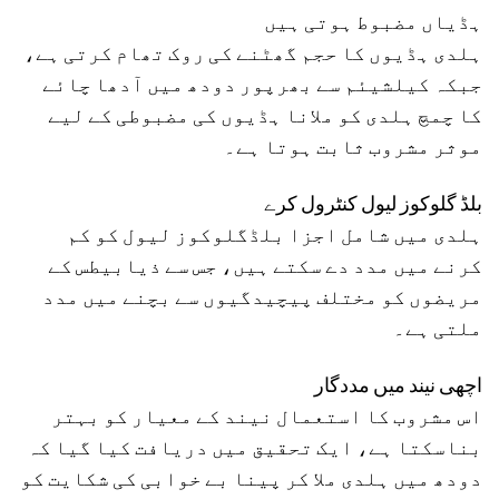
ہڈیاں مضبوط ہوتی ہیں
ہلدی ہڈیوں کا حجم گھٹنے کی روک تھام کرتی ہے،
جبکہ کیلشیئم سے بھرپور دودھ میں آدھا چائے
کا چمچ ہلدی کو ملانا ہڈیوں کی مضبوطی کے لیے
موثر مشروب ثابت ہوتا ہے۔
بلڈ گلوکوز لیول کنٹرول کرے
ہلدی میں شامل اجزا بلڈگلوکوز لیول کو کم
کرنے میں مدد دے سکتے ہیں، جس سے ذیابیطس کے
مریضوں کو مختلف پیچیدگیوں سے بچنے میں مدد
ملتی ہے۔
اچھی نیند میں مددگار
اس مشروب کا استعمال نیند کے معیار کو بہتر
بناسکتا ہے، ایک تحقیق میں دریافت کیا گیا کہ
دودھ میں ہلدی ملا کر پینا بے خوابی کی شکایت کو