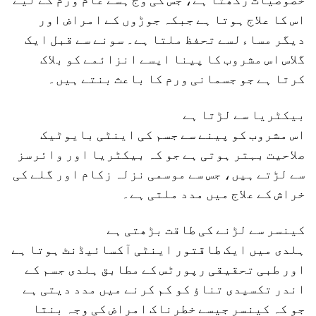
اس کا علاج ہوتا ہے جبکہ جوڑوں کے امراض اور
دیگر مساءلسے تحفظ ملتا ہے۔ سونے سے قبل ایک
گلاس اس مشروب کا پینا ایسے انزائمے کو بلاک
کرتا ہے جو جسمانی ورم کا باعث بنتے ہیں۔
بیکٹریا سے لڑتا ہے
اس مشروب کو پینے سے جسم کی اینٹی بایوٹیک
صلاحیت بہتر ہوتی ہے جو کہ بیکٹریا اور وائرسز
سے لڑتے ہیں، جس سے موسمی نزلہ زکام اور گلے کی
خراش کے علاج میں مدد ملتی ہے۔
کینسر سے لڑنے کی طاقت بڑھتی ہے
ہلدی میں ایک طاقتور اینٹی آکسائیڈنٹ ہوتا ہے
اور طبی تحقیقی رپورٹس کے مطابق ہلدی جسم کے
اندر تکسیدی تناﺅ کو کم کرنے میں مدد دیتی ہے
جو کہ کینسر جیسے خطرناک امراض کی وجہ بنتا