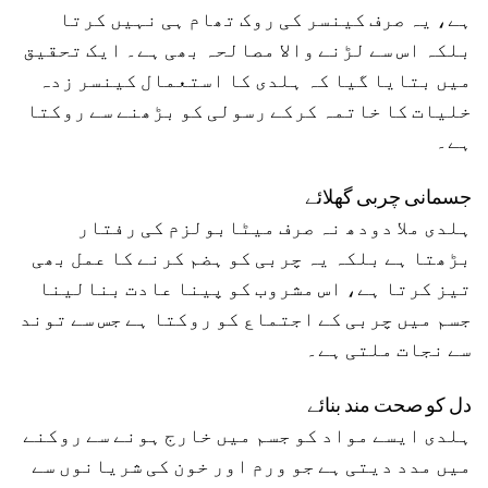
ہے، یہ صرف کینسر کی روک تھام ہی نہیں کرتا
بلکہ اس سے لڑنے والا مصالحہ بھی ہے۔ ایک تحقیق
میں بتایا گیا کہ ہلدی کا استعمال کینسر زدہ
خلیات کا خاتمہ کرکے رسولی کو بڑھنے سے روکتا
ہے۔
جسمانی چربی گھلائے
ہلدی ملا دودھ نہ صرف میٹابولزم کی رفتار
بڑھتا ہے بلکہ یہ چربی کو ہضم کرنے کا عمل بھی
تیز کرتا ہے، اس مشروب کو پینا عادت بنالینا
جسم میں چربی کے اجتماع کو روکتا ہے جس سے توند
سے نجات ملتی ہے۔
دل کو صحت مند بنائے
ہلدی ایسے مواد کو جسم میں خارج ہونے سے روکنے
میں مدد دیتی ہے جو ورم اور خون کی شریانوں سے