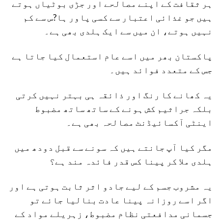
ہر ثقافت کے اپنے مصالحے اور جڑی بوٹیاں ہوتے
ہیں جو غذائی اعتبار سے کسی پاور ہا?س سے کم
نہیں ہوتے، ان میں سے ایک ہلدی بھی ہے۔
پاکستان بھر میں اسے عام استعمال کیا جاتا ہے
جس کے متعدد فوائد ہیں۔
یہ کھانے کا رنگ اور ذائقہ ہی بہتر نہیں کرتی
بلکہ جراثیم کش ہونے کے ساتھ ساتھ مضبوط
اینٹی آکسائیڈنٹ مصالحہ بھی ہے۔
مگر کیا آپ جانتے ہیں کہ سونے سے قبل دودھ میں
ہلدی ملا کر پینا کس قدر فائدہ مند ہے؟
یہ مشروب جسم کے لیے جادو اثر ثابت ہوتی ہے اور
اگر اسے روزانہ پینا عادت بنالیا جائے تو
جسمانی مدافعتی نظام مضبوط، زہریلے مواد کے