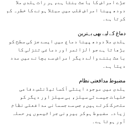
جڑے امراض کا باعث بنتا ہے، ہر رات ہلدی ملا
دودھ پینا امراض قلب میں مبتلا ہونے کا خطرہ کم
کرتا ہے۔
دماغ کے لیے بھی بہترین
ہلدی ملا دودھ پینا دماغ میں ایسے جز کی سطح کو
بڑھاتا ہے جو الزائمر اور دماغی تنزلی کا
باعث بننے والے دیگر امراض سے بچانے میں مدد
دیتا ہے۔
مضبوط مدافعتی نظام
ہلدی میں موجود اینٹی آکسائیڈنٹس دفاعی
خلیات جیسے ٹی سیلز، بی سیلز اور دیگر کو
متحرک کرتے ہیں، جس سے جسمانی مدافعتی نظام
زیادہ مضبوط ہوکر بیرونی جراثیموں پر حملہ
آور ہوتا ہے۔