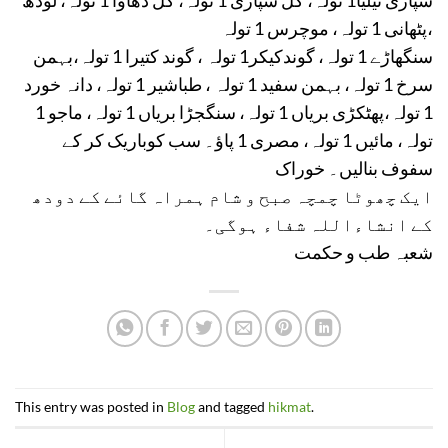
سپاری تیلیا1 تولہ، گل سپاری 1 تولہ، گل دھاوا 1 تولہ، لودھ
پٹھانی 1 تولہ، موچرس 1 تولہ،
سنگھاڑے 1 تولہ، گوندکیکر1 تولہ ، گوند کتیرا 1 تولہ،بہمن
سرخ 1 تولہ، بہمن سفید 1 تولہ ، طباشیر 1 تولہ، دانہ خورد
1 تولہ،پھٹکڑی بریاں 1 تولہ، سنگجڑا بریاں 1 تولہ، ماجو 1
تولہ، مائیں 1 تولہ، مصری 1 پاﺅ۔ سب کوباریک کر کے
سفوف بنالیں۔ خوراک
ایک چھوٹا چمچہ صبح و شام ہمراہ گائے کے دودھ
کے انشاءاللہ شفاء ہوگی۔
شعبہ طب و حکمت
This entry was posted in
Blog
and tagged
hikmat
.