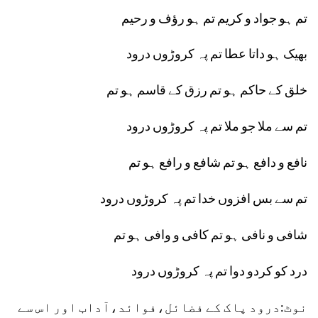
تم ہو جواد و کریم تم ہو رؤف و رحیم
بھیک ہو داتا عطا تم پہ کروڑوں درود
خلق کے حاکم ہو تم رزق کے قاسم ہو تم
تم سے ملا جو ملا تم پہ کروڑوں درود
نافع و دافع ہو تم شافع و رافع ہو تم
تم سے بس افزوں خدا تم پہ کروڑوں درود
شافی و نافی ہو تم کافی و وافی ہو تم
درد کو کردو دوا تم پہ کروڑوں درود
نوٹ:درود پاک کے فضائل،فوائد،آداب اور اس سے