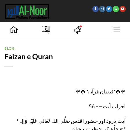
Skip
to
content
BLOG
Faizan e Quran
🌹☘️ *فیضانِ قرآن*☘️🌹
احزاب آیت—– 56
*آیت ِدرود اور حضور اقدس صَلَّی اللہ تَعَالٰی عَلَیْہِ وَاٰلِہٖ
وَسَلَّمَ کی عظمت و شان:*