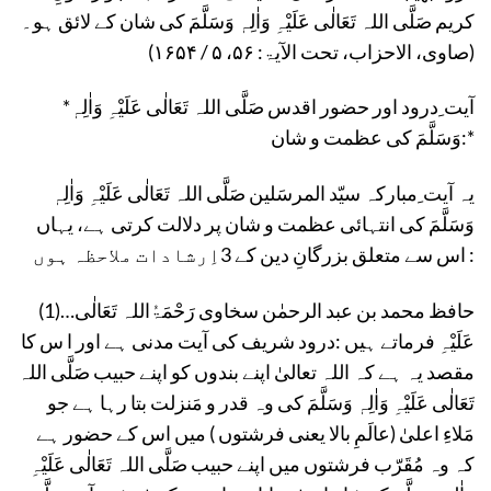
کریم صَلَّی اللہ تَعَالٰی عَلَیْہِ وَاٰلِہٖ وَسَلَّمَ کی شان کے لائق ہو۔
(صاوی، الاحزاب، تحت الآیۃ: ۵۶، ۵ / ۱۶۵۴)
*آیت ِدرود اور حضور اقدس صَلَّی اللہ تَعَالٰی عَلَیْہِ وَاٰلِہٖ
وَسَلَّمَ کی عظمت و شان:*
یہ آیت ِمبارکہ سیّد المرسَلین صَلَّی اللہ تَعَالٰی عَلَیْہِ وَاٰلِہٖ
وَسَلَّمَ کی انتہائی عظمت و شان پر دلالت کرتی ہے، یہاں
اس سے متعلق بزرگانِ دین کے 3اِرشادات ملاحظہ ہوں :
(1)…حافظ محمد بن عبد الرحمٰن سخاوی رَحْمَۃُاللہ تَعَالٰی
عَلَیْہِ فرماتے ہیں :درود شریف کی آیت مدنی ہے اور ا س کا
مقصد یہ ہے کہ اللہ تعالیٰ اپنے بندوں کو اپنے حبیب صَلَّی اللہ
تَعَالٰی عَلَیْہِ وَاٰلِہٖ وَسَلَّمَ کی وہ قدر و مَنزلت بتا رہا ہے جو
مَلاءِ اعلیٰ (عالَمِ بالا یعنی فرشتوں ) میں اس کے حضور ہے
کہ وہ مُقَرّب فرشتوں میں اپنے حبیب صَلَّی اللہ تَعَالٰی عَلَیْہِ