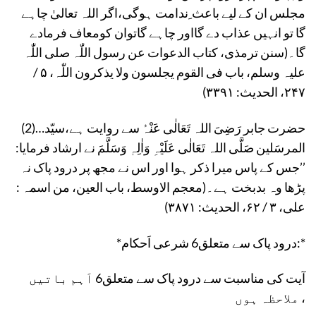
مجلس ان کے لیے باعث ِندامت ہوگی،اگر اللہ تعالیٰ چاہے
گا تو انہیں عذاب دے گااور چاہے گاتوان کومعاف فرمادے
گا۔(سنن ترمذی، کتاب الدعوات عن رسول اللّٰہ صلی اللّٰہ
علیہ وسلم، باب فی القوم یجلسون ولا یذکرون اللّٰہ، ۵ /
۲۴۷، الحدیث: ۳۳۹۱)
(2)…حضرت جابر رَضِیَ اللہ تَعَالٰی عَنْہُ سے روایت ہے،سیّد
المرسَلین صَلَّی اللہ تَعَالٰی عَلَیْہِ وَاٰلِہٖ وَسَلَّمَ نے ارشاد فرمایا:
’’جس کے پاس میرا ذکر ہوا اور اس نے مجھ پر درود پاک نہ
پڑھا وہ بدبخت ہے۔(معجم الاوسط، باب العین، من اسمہ :
علی، ۳ / ۶۲، الحدیث: ۳۸۷۱)
*درود پاک سے متعلق6 شرعی اَحکام:*
آیت کی مناسبت سے درود پاک سے متعلق6 اَہم باتیں
ملاحظہ ہوں ،