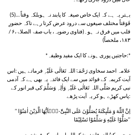
(5)… بہتر یہ ہے کہ ایک خاص صیغہ کا پابند نہ ہوبلکہ وقتاً
فَوَقتاً مختلف صیغوں سے درود عرض کرتا رہے تاکہ حضورِ
قلب میں فرق نہ ہو۔(فتاوی رضویہ، باب صفۃ الصلاۃ،۶ /
۱۸۳، ملخصاً)
*حاجتیں پوری ہونے کا ایک مفید وظیفہ:*
علامہ احمد سخاوی رَحْمَۃُاللہ تَعَالٰی عَلَیْہِ فرماتے ہیں :اس
آیت کریمہ کے فوائد میں سے ایک فائدہ یہ بھی ہے کہ آدمی
نبی کریم صَلَّی اللہ تَعَالٰی عَلَیْہِ وَاٰلِہٖ وَسَلَّمَ کی قبر انور کے
پاس کھڑے ہو کر یہ آیت پڑھے:
’’ اِنَّ اللّٰهَ وَ مَلٰٓىٕكَتَهٗ یُصَلُّوْنَ عَلَى النَّبِیِّؕ-یٰۤاَیُّهَا الَّذِیْنَ اٰمَنُوْا
صَلُّوْا عَلَیْهِ وَ سَلِّمُوْا تَسْلِیْمًا‘‘
ترجمۂ کنزُالعِرفان: بیشک اللہ اور اس کے فرشتے نبی