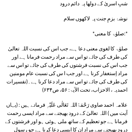
شبِ اسریٰ کے دولھا پہ دائم درود
نوشۂ بزمِ جنت پہ لاکھوں سلام
*صلوٰۃ کا معنی:*
صلوٰۃ کا لغوی معنی دعا ہے، جب اس کی نسبت اللہ تعالیٰ
کی طرف کی جائے تو اس سے مراد رحمت فرمانا ہے اور
جب اس کی نسبت فرشتوں کی طرف کی جائے تو اس سے
مراد اِستغفار کرنا ہے اور جب ا س کی نسبت عام مومنین
کی طرف کی جائے تو اس سے مراد دعا کرنا ہے۔(تفسیرات
احمدیہ، الاحزاب، تحت الآیۃ: ۵۶، ص۶۳۴)
علامہ احمد صاوی رَحْمَۃُاللہ تَعَالٰی عَلَیْہِ فرماتے ہیں : (یہاں
آیت میں ) اللہ تعالیٰ کے درود بھیجنے سے مراد ایسی رحمت
فرمانا ہے جو تعظیم کے ساتھ ملی ہوئی ہو اور فرشتوں کے
درود بھیجنے سے مراد ان کا ایسی دعا کرنا ہے جو رسولِ