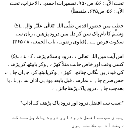
تحت الآیۃ: ۵۶، ص۹۵۰، تفسیرات احمدیہ، الاحزاب، تحت
الآیۃ: ۵۶، ص۶۳۵، ملتقطاً)
(5)…خطبے میں حضور اقدس صَلَّی اللہ تَعَالٰی عَلَیْہِ وَاٰلِہٖ
وَسَلَّمَ کا نام پاک سن کر دل میں درود پڑھیں ، زبان سے
سکوت فرض ہے۔(فتاوی رضویہ، باب الجمعۃ، ۸ / ۳۶۵)
(6)…اس آیت میں اللہ تعالیٰ نے درود و سلام پڑھنے کے لئے
کسی وقت اور خاص حالت مثلاً کھڑے ہوکر یابیٹھ کر پڑھنے
کی قیدنہیں لگائی چنانچہ کھڑے ہوکریابیٹھ کر، جہاں چاہے،
جس طرح چاہے، نمازسے قبل یابعد،یونہی اذان سے پہلے یا
بعدجب چاہے درودِ پاک پڑھناجائزہے۔
*سب سے افضل درود اور درود پاک پڑھنے کے آداب:*
یہاں سب سے افضل درود اور درود پاک پڑھنے کے
چند آداب ملاحظہ ہوں ،