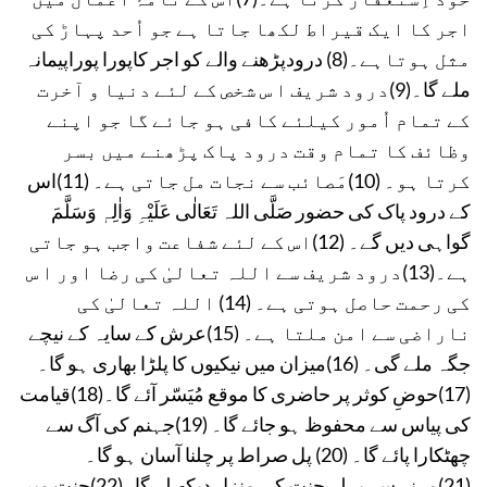
اجر کا ایک قیراط لکھا جاتا ہے جو اُحد پہاڑ کی
مثل ہوتاہے۔(8) درودپڑھنے والے کو اجر کاپورا پوراپیمانہ
ملے گا۔(9)درود شریف ا س شخص کے لئے دنیا و آخرت
کے تمام اُمور کیلئے کافی ہو جائے گا جو اپنے
وظائف کا تمام وقت درود پاک پڑھنے میں بسر
کرتا ہو۔ (10)مَصائب سے نجات مل جاتی ہے۔ (11)اس
کے درود پاک کی حضور صَلَّی اللہ تَعَالٰی عَلَیْہِ وَاٰلِہٖ وَسَلَّمَ
گواہی دیں گے۔ (12)اس کے لئے شفاعت واجب ہو جاتی
ہے۔(13)درود شریف سے اللہ تعالیٰ کی رضا اور ا س
کی رحمت حاصل ہوتی ہے۔ (14) اللہ تعالیٰ کی
ناراضی سے امن ملتا ہے۔ (15)عرش کے سایہ کے نیچے
جگہ ملے گی۔ (16)میزان میں نیکیوں کا پلڑا بھاری ہو گا۔
(17)حوضِ کوثر پر حاضری کا موقع مُیَسّر آئے گا۔(18)قیامت
کی پیاس سے محفوظ ہو جائے گا۔ (19)جہنم کی آگ سے
چھٹکارا پائے گا۔ (20) پل صراط پر چلنا آسان ہو گا۔
(21)مرنے سے پہلے جنت کی منزل دیکھ لے گا۔(22)جنت میں