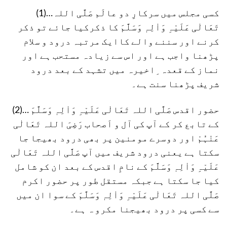
(1)…کسی مجلس میں سرکارِ دو عالَم صَلَّی اللہ
تَعَالٰی عَلَیْہِ وَاٰلِہٖ وَسَلَّمَ کا ذکرکیا جائے تو ذکر
کرنے اور سننے والے کاایک مرتبہ درود و سلام
پڑھنا واجب ہے اور اس سے زیادہ مستحب ہے اور
نماز کے قعدہ ِاخیرہ میں تشہد کے بعد درود
شریف پڑھنا سنت ہے۔
(2)… حضور اقدس صَلَّی اللہ تَعَالٰی عَلَیْہِ وَاٰلِہٖ وَسَلَّمَ
کے تابع کر کے آپ کی آل و اَصحاب رَضِیَ اللہ تَعَالٰی
عَنْہُمْ اور دوسرے مومنین پر بھی درود بھیجا جا
سکتا ہے یعنی درود شریف میں آپ صَلَّی اللہ تَعَالٰی
عَلَیْہِ وَاٰلِہٖ وَسَلَّمَ کے نامِ اقدس کے بعد ان کو شامل
کیا جا سکتا ہے جبکہ مستقل طور پر حضور اکرم
صَلَّی اللہ تَعَالٰی عَلَیْہِ وَاٰلِہٖ وَسَلَّمَ کے سوا ان میں
سے کسی پر درود بھیجنا مکرو ہ ہے۔