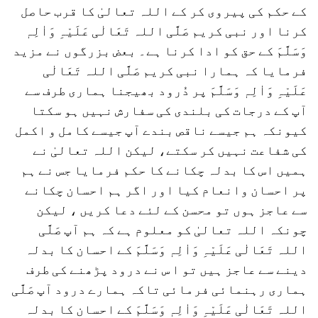
کے حکم کی پیروی کر کے اللہ تعالیٰ کا قرب حاصل
کرنا اور نبی کریم صَلَّی اللہ تَعَالٰی عَلَیْہِ وَاٰلِہٖ
وَسَلَّمَ کے حق کو ادا کرنا ہے۔ بعض بزرگوں نے مزید
فرمایا کہ ہمارا نبی کریم صَلَّی اللہ تَعَالٰی
عَلَیْہِ وَاٰلِہٖ وَسَلَّمَ پر دُرود بھیجنا ہماری طرف سے
آپ کے درجات کی بلندی کی سفارش نہیں ہو سکتا
کیونکہ ہم جیسے ناقص بندے آپ جیسے کامل و اکمل
کی شفاعت نہیں کر سکتے، لیکن اللہ تعالیٰ نے
ہمیں اس کا بدلہ چکانے کا حکم فرمایا جس نے ہم
پر احسان وانعام کیا اور اگر ہم احسان چکانے
سے عاجز ہوں تو محسن کے لئے دعا کریں ، لیکن
چونکہ اللہ تعالیٰ کو معلوم ہے کہ ہم آپ صَلَّی
اللہ تَعَالٰی عَلَیْہِ وَاٰلِہٖ وَسَلَّمَ کے احسان کا بدلہ
دینے سے عاجز ہیں تو ا س نے درود پڑھنے کی طرف
ہماری رہنمائی فرمائی تاکہ ہمارے درود آپ صَلَّی
اللہ تَعَالٰی عَلَیْہِ وَاٰلِہٖ وَسَلَّمَ کے احسان کا بدلہ