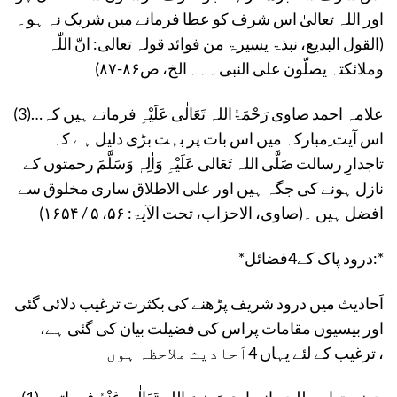
اور اللہ تعالیٰ اس شرف کو عطا فرمانے میں شریک نہ ہو۔
(القول البدیع، نبذۃ یسیرۃ من فوائد قولہ تعالی: انّ اللّٰہ
وملائکتہ یصلّون علی النبی۔۔۔ الخ، ص۸۶-۸۷)
(3)…علامہ احمد صاوی رَحْمَۃُاللہ تَعَالٰی عَلَیْہِ فرماتے ہیں کہ
اس آیت ِمبارکہ میں اس بات پر بہت بڑی دلیل ہے کہ
تاجدارِ رسالت صَلَّی اللہ تَعَالٰی عَلَیْہِ وَاٰلِہٖ وَسَلَّمَ رحمتوں کے
نازل ہونے کی جگہ ہیں اور علی الاطلاق ساری مخلوق سے
افضل ہیں ۔(صاوی، الاحزاب، تحت الآیۃ: ۵۶، ۵ / ۱۶۵۴)
*درود پاک کے4فضائل:*
اَحادیث میں درود شریف پڑھنے کی بکثرت ترغیب دلائی گئی
اور بیسیوں مقامات پراس کی فضیلت بیان کی گئی ہے،
ترغیب کے لئے یہاں 4اَحادیث ملاحظہ ہوں ،