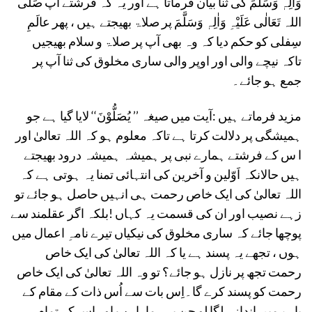
وَاٰلِہٖ وَسَلَّمَ کی ثنا بیان فرماتا ہے اور یہ کہ فرشتے آپ صَلَّی
اللہ تَعَالٰی عَلَیْہِ وَاٰلِہٖ وَسَلَّمَ پر صلاۃ بھیجتے ہیں ، پھر عالَمِ
سِفلی کو حکم دیا کہ وہ بھی آپ پر صلاۃ و سلام بھیجیں
تاکہ نیچے والی اور اوپر والی ساری مخلوق کی ثنا آپ پر
جمع ہو جائے۔
مزید فرماتے ہیں :آیت میں صیغہ ’’ یُصَلُّوْنَ‘‘ لایا گیا ہے جو
ہمیشگی پر دلالت کرتا ہے تاکہ معلوم ہو کہ اللہ تعالیٰ اور
ا س کے فرشتے ہمارے نبی پر ہمیشہ ہمیشہ درود بھیجتے
ہیں حالانکہ اَوّلین و آخرین کی انتہائی تمنا یہ ہوتی ہے کہ
اللہ تعالیٰ کی ایک خاص رحمت ہی انہیں حاصل ہو جائے تو
زہے نصیب اور ان کی قسمت یہ کہاں !بلکہ اگر عقلمند سے
پوچھا جائے کہ ساری مخلوق کی نیکیاں تیرے نامہِ اعمال میں
ہوں ، تجھے یہ پسند ہے یا کہ اللہ تعالیٰ کی ایک خاص
رحمت تجھ پر نازل ہو جائے؟ تو وہ اللہ تعالیٰ کی ایک خاص
رحمت کو پسند کرے گا۔اِس بات سے اُس ذات کے مقام کے
بارے میں اندازہ لگا لو جن پر ہمارا رب اور اس کے تمام