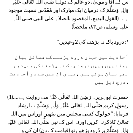
س کے آقا و مولیٰ، دو عالَم کے دولہا صَلَّی اللہ تَعَالٰی عَلَیْہِ
وَاٰلِہٖ وَسَلَّمَ کے درمیان ایک مبارک اور مُقَدّس نسبت موجود
ہے۔(القول البدیع، المقصود بالصلاۃ علی النبی صلی اللّٰہ
علیہ وسلم، ص۸۳، ملخصاً)
*درود پاک نہ پڑھنے کی 2وعیدیں :*
اَحادیث میں جہاں درود پڑھنے کے فضائل بیان
ہوئے ہیں وہیں درود پاک نہ پڑھنے کی وعیدیں
بھی بیان ہوئی ہیں ،یہاں ان میں سے دو اَحادیث
درجِ ذیل ہیں ،
(1)…حضرت ابوہریرہ رَضِیَ اللہ تَعَالٰی عَنْہُ سے روایت ہے،
رسولِ کریم صَلَّی اللہ تَعَالٰی عَلَیْہِ وَاٰلِہٖ وَسَلَّمَ نے ارشاد
فرمایا: ’’جو لوگ کسی مجلس میں بیٹھیں اوراس میں اللہ
تعالیٰ کاذکرنہ کریں اورنہ اس کے نبی صَلَّی اللہ تَعَالٰی عَلَیْہِ
وَاٰلِہٖ وَسَلَّمَ پر دُرود پڑھیں تو (قیامت کے دن) ان کی وہ