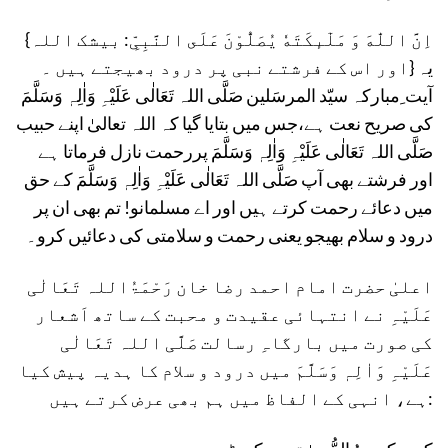
{اِنَّ اللّٰهَ وَ مَلٰٓىٕكَتَهٗ یُصَلُّوْنَ عَلَى النَّبِیِّ: بیشک اللہ
اور اس کے فرشتے نبی پر درود بھیجتے ہیں ۔} یہ
آیت ِمبارکہ سیّد المرسَلین صَلَّی اللہ تَعَالٰی عَلَیْہِ وَاٰلِہٖ وَسَلَّمَ
کی صریح نعت ہے،جس میں بتایا گیا کہ اللہ تعالیٰ اپنے حبیب
صَلَّی اللہ تَعَالٰی عَلَیْہِ وَاٰلِہٖ وَسَلَّمَ پررحمت نازل فرماتا ہے
اور فرشتے بھی آپ صَلَّی اللہ تَعَالٰی عَلَیْہِ وَاٰلِہٖ وَسَلَّمَ کے حق
میں دعائے رحمت کرتے ہیں اور اے مسلمانو! تم بھی ان پر
درود و سلام بھیجو یعنی رحمت و سلامتی کی دعائیں کرو۔
اعلیٰ حضرت امام احمد رضا خان رَحْمَۃُاللہ تَعَالٰی
عَلَیْہِ نے انتہائی عقیدت و محبت کے ساتھ اَشعار
کی صورت میں بارگاہِ رسالت صَلَّی اللہ تَعَالٰی
عَلَیْہِ وَاٰلِہٖ وَسَلَّمَ میں درود و سلام کا ہدیہ پیش کیا
ہے، انہی کے الفاظ میں ہم بھی عرض کرتے ہیں: