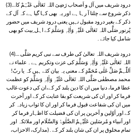
(3)…درود شریف میں آل و اَصحاب رَضِیَ اللہ تَعَالٰی عَنْہُمْ کا
ذکر شروع سے چلتا آ رہا ہے اور یہ بھی کہا گیا ہے کہ آل کے
ذکر کے بغیر درود مقبول نہیں یعنی درود شریف میں حضور
پُرنور صَلَّی اللہ تَعَالٰی عَلَیْہِ وَاٰلِہٖ وَسَلَّمَ کے اہل ِبیت کو بھی
شامل کیا جائے۔
(4)… درود شریف اللہ تعالیٰ کی طرف سے نبی کریم صَلَّی
اللہ تَعَالٰی عَلَیْہِ وَاٰلِہٖ وَسَلَّمَ کی عزت وتکریم ہے۔ علماء نے
اَللّٰہمَّ صَلِّ عَلٰی مُحَمَّدٍ کے معنی یہ بیان کئے ہیں کہ یا ربّ!
محمد مصطفٰی صَلَّی اللہ تَعَالٰی عَلَیْہِ وَاٰلِہٖ وَسَلَّمَ کو عظمت
عطا فرما، دنیا میں ان کا دین بلند کر کے،ان کی دعوت غالب
فرما کر اور ان کی شریعت کو بقا عنایت کر کے اور آخرت
میں ان کی شفاعت قبول فرما کر اور ان کا ثواب زیادہ کر
کے اور اَوّلین و آخرین پر ان کی فضیلت کا اظہار فرما کر
اور اَنبیاء و مُرسَلین عَلَیْہِمُ الصَّلٰوۃُ وَالسَّلَام اور ملائکہ اور
تمام مخلوق پر ان کی شان بلند کر کے۔(مدارک، الاحزاب،