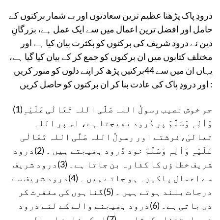
درودِ پاک پڑھنا عظیم ترین سعادتوں اور بے شمار برکتوں کے
حامل اور افضل ترین اعمال میں سے ایک عمل ہے، بزرگانِ
دین نے درود شریف کی برکتوں کو بکثرت بیان کیا ہے اور
مختلف کتابوں میں ان برکتوں کو جمع کر کے بیان کیا گیا ہے،
یہاں ان میں سے 44برکتیں پڑھ کر اپنے دلوں کو منور کریں
اور درودِ پاک کی عادت بنا کر ان برکتوں کو حاصل کریں :
(1)جو خوش نصیب رسولُ اللہ صَلَّی اللہ تَعَالٰی عَلَیْہِ
وَاٰلِہٖ وَسَلَّمَ پر دُرود بھیجتا ہے، اس پر اللہ
تعالیٰ،فرشتے اور رسولُ اللہ صَلَّی اللہ تَعَالٰی
عَلَیْہِ وَاٰلِہٖ وَسَلَّمَ خود دُرود بھیجتے ہیں ۔ (2)درود
شریف خطاؤں کا کفارہ بن جاتا ہے۔ (3)درود شریف
سے اعمال پاکیزہ ہو جاتے ہیں ۔ (4)درود شریف سے
درجات بلند ہوتے ہیں ۔ (5)گناہوں کی مغفرت کر
دی جاتی ہے۔ (6)درود بھیجنے والے کے لئے درود
خود اِستغفار کرتا ہے۔(7)اس کے نامۂ اعمال میں