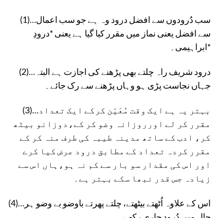
(1)…سب دُرودوں سے افضل درود وہ ہے جو سب اعمال
سے افضل یعنی نماز میں مقرر کیا گیا ہے یعنی *درودِ
ابراہیمی۔*
(2)…درود شریف راہ چلتے بھی پڑھنے کی اجازت ہے البتہ
جہاں نجاست پڑی ہو وہاں پڑھنے سے رک جائے۔
(3)…بہتر یہ ہے ایک وقت مُعَیّن کرکے ایک تعداد
مقرر کر لے اورروزانہ وضو کر کے،دوزانو بیٹھ
کر، ادب کے ساتھ مدینہ طیبہ کی طرف منہ کر کے
مقرر کردہ تعداد کے مطابق درود عرض کیا کرے
اور اس کی مقدار سو بار سے کم نہ ہو،ہاں اس سے
زیادہ جس قدر نبھا سکے بہتر ہے۔
(4)…اس کے علاوہ اُٹھتے بیٹھتے، چلتے پھرتے باوضو بے وضو ہر
حال میں دُرود جاری رکھے۔