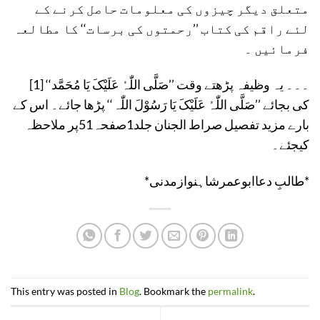
متعلق دیگر چیزوں کی معلومات حاصل کرنے کے
لئے راقم کی کتاب ’’رحمتوں کی برسات‘‘ کا مطالعہ
فرمائیں ۔
[1] ۔۔۔ یہ وظیفہ پڑھتے وقت ’’صَلَّی اللّٰہُ عَلَیْکَ یَا مُحَمَّد‘‘
کی بجائے ’’صَلَّی اللّٰہُ عَلَیْکَ یَا رَسُوْلَ اللّٰہ‘‘ پڑھا جائے۔ اس کے
بارے مزید تفصیل صراط الجنان جلد1صفحہ51پر ملاحظہ
کیجئے۔
*طالبِ دعاابوعمرشاہنوازمدنی*
This entry was posted in
Blog
. Bookmark the
permalink
.