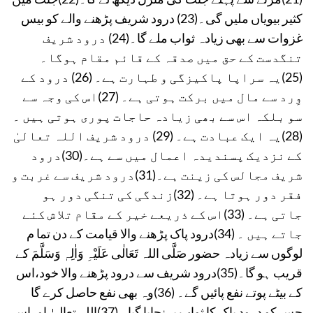
کثیر بیویاں ملیں گی۔(23) درود شریف پڑھنے والے کو بیس
غزوات سے بھی زیادہ ثواب ملے گا۔(24) درود شریف
تنگدست کے حق میں صدقہ کے قائم مقام ہوگا۔
(25)یہ سراپا پاکیزگی و طہارت ہے۔ (26) درود کے
وِرد سے مال میں برکت ہوتی ہے۔ (27)اس کی وجہ سے
سو بلکہ اس سے بھی زیادہ حاجات پوری ہوتی ہیں ۔
(28)یہ ایک عبادت ہے۔ (29) درود شریف اللہ تعالیٰ
کے نزدیک پسندیدہ اعمال میں سے ہے۔(30)درود
شریف مجالس کی زینت ہے۔(31)درود شریف سے غربت و
فقر دور ہوتا ہے۔ (32)زندگی کی تنگی دور ہو
جاتی ہے۔ (33)اس کے ذریعے خیر کے مقام تلا ش کئے
جاتے ہیں ۔ (34)درود پاک پڑھنے والا قیامت کے دن تما م
لوگوں سے زیادہ حضور صَلَّی اللہ تَعَالٰی عَلَیْہِ وَاٰلِہٖ وَسَلَّمَ کے
قریب ہو گا۔(35)درود شریف سے درود پڑھنے والا خود،اس
کے بیٹے پوتے نفع پائیں گے۔ (36)وہ بھی نفع حاصل کرے گا
جس کو درود پاک کا ثواب پہنچایا گیا۔ (37)اللہ تعالیٰ اوراس