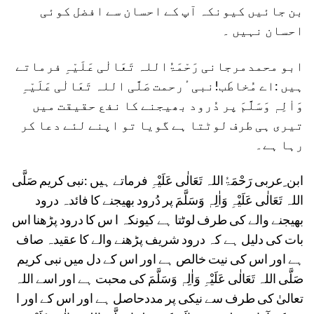
بن جائیں کیونکہ آپ کے احسان سے افضل کوئی
احسان نہیں ۔
ابو محمدمرجانی رَحْمَۃُاللہ تَعَالٰی عَلَیْہِ فرماتے
ہیں :اے مُخاطَب!نبی ٔرحمت صَلَّی اللہ تَعَالٰی عَلَیْہِ
وَاٰلِہٖ وَسَلَّمَ پر دُرود بھیجنے کا نفع حقیقت میں
تیری ہی طرف لوٹتا ہے گویا تو اپنے لئے دعا کر
رہا ہے۔
ابن ِعربی رَحْمَۃُاللہ تَعَالٰی عَلَیْہِ فرماتے ہیں :نبی کریم صَلَّی
اللہ تَعَالٰی عَلَیْہِ وَاٰلِہٖ وَسَلَّمَ پر دُرود بھیجنے کا فائدہ درود
بھیجنے والے کی طرف لوٹتا ہے کیونکہ ا س کا درود پڑھنا اس
بات کی دلیل ہے کہ درود شریف پڑھنے والے کا عقیدہ صاف
ہے اور اس کی نیت خالص ہے اور اس کے دل میں نبی کریم
صَلَّی اللہ تَعَالٰی عَلَیْہِ وَاٰلِہٖ وَسَلَّمَ کی محبت ہے اور اسے اللہ
تعالیٰ کی طرف سے نیکی پر مددحاصل ہے اور اس کے اور ا