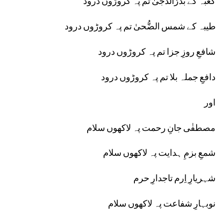
کعبہ کے بدرُالدُّجیٰ تم پہ کروڑوں درود
طیبہ کے شمس الضُّحیٰ تم پہ کروڑوں درود
شافعِ روزِ جزا تم پہ کروڑوں درود
دافعِ جملہ بلا تم پہ کروڑوں درود
اور
مصطفٰی جانِ رحمت پہ لاکھوں سلام
شمعِ بزمِ ہدایت پہ لاکھوں سلام
شہریارِ اِرم تاجدارِ حرم
نوبہارِ شفاعت پہ لاکھوں سلام