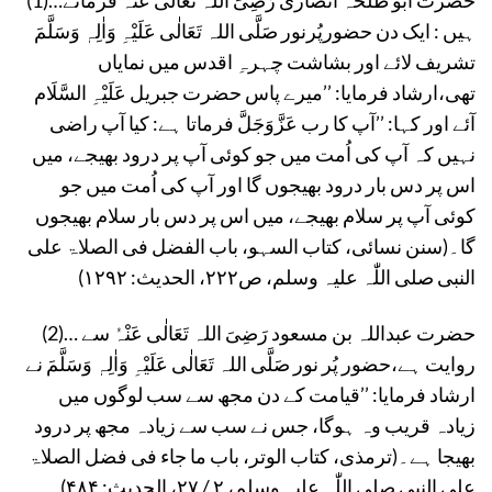
(1)…حضرت ابو طلحہ انصاری رَضِیَ اللہ تَعَالٰی عَنْہُ فرماتے
ہیں : ایک دن حضورپُرنور صَلَّی اللہ تَعَالٰی عَلَیْہِ وَاٰلِہٖ وَسَلَّمَ
تشریف لائے اور بشاشت چہرہِ اقدس میں نمایاں
تھی،ارشاد فرمایا: ’’میرے پاس حضرت جبریل عَلَیْہِ السَّلَام
آئے اور کہا: ’’آپ کا رب عَزَّوَجَلَّ فرماتا ہے: کیا آپ راضی
نہیں کہ آپ کی اُمت میں جو کوئی آپ پر درود بھیجے، میں
اس پر دس بار درود بھیجوں گا اور آپ کی اُمت میں جو
کوئی آپ پر سلام بھیجے، میں اس پر دس بار سلام بھیجوں
گا۔(سنن نسائی، کتاب السہو، باب الفضل فی الصلاۃ علی
النبی صلی اللّٰہ علیہ وسلم، ص۲۲۲، الحدیث: ۱۲۹۲)
(2)… حضرت عبداللہ بن مسعود رَضِیَ اللہ تَعَالٰی عَنْہُ سے
روایت ہے،حضور پُر نور صَلَّی اللہ تَعَالٰی عَلَیْہِ وَاٰلِہٖ وَسَلَّمَ نے
ارشاد فرمایا: ’’قیامت کے دن مجھ سے سب لوگوں میں
زیادہ قریب وہ ہوگا، جس نے سب سے زیادہ مجھ پر درود
بھیجا ہے۔(ترمذی، کتاب الوتر، باب ما جاء فی فضل الصلاۃ
علی النبی صلی اللّٰہ علیہ وسلم، ۲ / ۲۷، الحدیث: ۴۸۴)