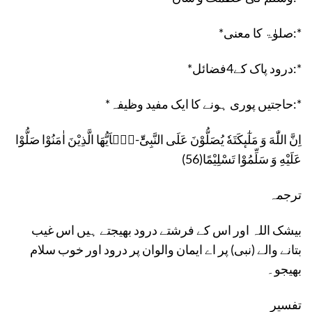
*صلوٰۃ کا معنی:*
*درود پاک کے4فضائل:*
*حاجتیں پوری ہونے کا ایک مفید وظیفہ:*
اِنَّ اللّٰهَ وَ مَلٰٓىٕكَتَهٗ یُصَلُّوْنَ عَلَى النَّبِیِّؕ-یٰۤاَیُّهَا الَّذِیْنَ اٰمَنُوْا صَلُّوْا
عَلَیْهِ وَ سَلِّمُوْا تَسْلِیْمًا(56)
ترجمہ
بیشک اللہ اور اس کے فرشتے درود بھیجتے ہیں اس غیب
بتانے والے (نبی) پر اے ایمان والوان پر درود اور خوب سلام
بھیجو۔
تفسیر