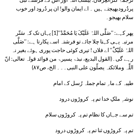
پردُرودبھیجتے ہیں ۔ اے ایمان والو! ان پر دُرود اور خوب
سلام بھیجو۔
پھر کہے: ’’صَلَّی اللہُ عَلَیْکَ یَا مُحَمَّدْ‘‘[1] یہاں تک کہ سَتّر
مرتبہ یہی کہتا چلا جائے تو فرشتہ اسے پکارتا ہے: ’’صَلَّی
اللہُ عَلَیْکَْ‘‘ اے فلاں ! تیری کوئی حاجت پوری ہوئے بغیر نہ
رہے گی۔(القول البدیع، نبذۃ یسیرۃ من فوائد قولہ تعالی: انّ
اللّٰہ وملائکتہ یصلّون علی النبی۔۔۔ الخ، ص۸۷)
طیبہ کے ماہِ تمام جملہ رُسل کے امام
نوشہِ ملکِ خدا تم پہ کروڑوں درود
تم سے جہاں کا نظام تم پہ کروڑوں سلام
تم پہ کروڑوں ثنا تم پہ کروڑوں درود