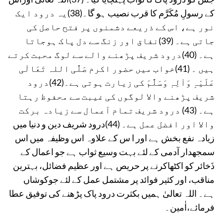
کے رسولِ مُکَرَّم کا قرب نصیب ہو گا۔(38)یہ درود ایک
نور ہے، اس کے ذریعے دشمنوں پر فتح حاصل کی
جاتی ہے۔ (39)نفاق اور زنگ سے دل پاک ہوجاتا
ہے۔ (40)درود شریف پڑھنے والے سے لوگ محبت کرتے
ہیں ۔ (41)خواب میں حضور اکرم صَلَّی اللہ تَعَالٰی
عَلَیْہِ وَاٰلِہٖ وَسَلَّمَ کی زیارت ہوتی ہے۔(42)درود
شریف پڑھنے والا لوگوں کی غیبت سے محفوظ رہتا
ہے۔ (43) درود شریف تمام اَعمال سے زیادہ برکت
والا اور افضل عمل ہے۔ (44)درود شریف دین و دنیا میں
زیادہ نفع بخش ہے اور ا س کے علاوہ اس وظیفہ میں اس
سمجھدار آدمی کے لئے بہت وسیع ثواب ہے جو اعمال کے
ذَخائر کو اکٹھاکرنے پر حریص ہے اور عظیم فضائل، بہترین
مناقب، اور کثیر فوائد پر مشتمل عمل کے لئے جوکوشاں
ہے۔ اللہ تعالیٰ ہمیں بکثرت درود پاک پڑھنے کی توفیق عطا
فرمائے،اٰمین۔