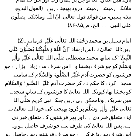
ملائکہ ہمیشہ ہمیشہ درود بھیجتے ہیں ۔(القول البدیع،
نبذۃ یسیرۃ من فوائد قولہ تعالی: انّ اللّٰہ وملائکتہ یصلّون
علی النبی۔۔۔ الخ، ص۸۵-۸۶)
(2)…امام سہل بن محمد رَحْمَۃُاللہ تَعَالٰی عَلَیْہِ فرماتے
ہیں:اللہ تعالیٰ نے اس ارشاد ’’اِنَّ اللّٰهَ وَ مَلٰٓىٕكَتَهٗ یُصَلُّوْنَ عَلَى
النَّبِیِّ‘‘ کے ساتھ محمد مصطفٰی صَلَّی اللہ تَعَالٰی عَلَیْہِ وَاٰلِہٖ
وَسَلَّمَ کو جو شرف بخشا وہ ا س شرف سے زیادہ بڑا ہے جو
فرشتوں کو حضرت آدم عَلَیْہِ الصَّلٰوۃُ وَالسَّلَام کے سامنے
سجدہ کرنے کا حکم دے کر حضرت آدم عَلَیْہِ الصَّلٰوۃُ وَالسَّلَام
کو بخشا تھا،کیونکہ اللہ تعالیٰ کا فرشتوں کے ساتھ سجدے
میں شریک ہوناممکن ہی نہیں جبکہ نبی کریم صَلَّی اللہ
تَعَالٰی عَلَیْہِ وَاٰلِہٖ وَسَلَّمَ پر دُرود بھیجنے کی خود اللہ تعالیٰ نے
اپنے متعلق خبر دی ہے اور پھر فرشتوں کے متعلق خبر دی
ہے، پس اللہ تعالیٰ کی طرف سے جو شرف حاصل ہو وہ
اس شرف سے بڑھ کر ہے جو صرف فرشتوں سے حاصل ہو