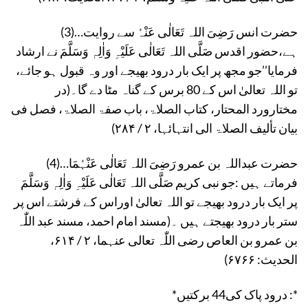
(3)…حضرت انس رَضِیَ اللہ تَعَالٰی عَنْہُ سے روایت
ہے،حضور اقدس صَلَّی اللہ تَعَالٰی عَلَیْہِ وَاٰلِہٖ وَسَلَّمَ نے ارشاد
فرمایا’’جو مجھ پر ایک بار درود بھیجے اور وہ قبول ہو جائے،
تو اللہ تعالیٰ اس کے 80 برس کے گناہ مٹا دے گا۔(در
مختارورد المحتار، کتاب الصلاۃ، باب صفۃ الصلاۃ، فصل فی
بیان تألیف الصلاۃ الی انتہائہا، ۲ / ۲۸۴)
(4)…حضرت عبداللہ بن عمرو رَضِیَ اللہ تَعَالٰی عَنْہُمَا
فرماتے ہیں :جو نبی کریم صَلَّی اللہ تَعَالٰی عَلَیْہِ وَاٰلِہٖ وَسَلَّمَ
پر ایک بار درود بھیجے تو اللہ تعالیٰ اوراس کے فرشتے اس پر
ستر بار درود بھیجتے ہیں ۔(مسند امام احمد، مسند عبد اللّٰہ
بن عمرو بن العاص رضی اللّٰہ تعالی عنہما، ۲ / ۶۱۴،
الحدیث: ۶۷۶۶)
*درود پاک کی44 برکتیں :*