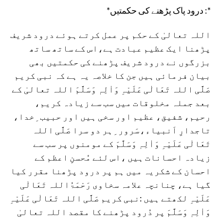
*درود پاک پڑھنے کی حکمتیں :*
اللہ تعالیٰ کے حکم پر عمل کرتے ہوئے درود شریف
پڑھنا ایک عظیم عبادت ہے،اس کے ساتھ ساتھ
بزرگوں نے درود شریف پڑھنے کی حکمتیں بھی
بیان فرمائی ہیں جن کا خلاصہ یہ ہے کہ نبی کریم
صَلَّی اللہ تَعَالٰی عَلَیْہِ وَاٰلِہٖ وَسَلَّمَ اللہ تعالیٰ کے
بعد جملہ مخلوقات میں سب سے زیادہ کریم،
رحیم، شفیق، عظیم اور سخی ہیں اور حبیب ِخدا،
تاجدارِ اَنبیاء،سَرور ِہر دو سرا صَلَّی اللہ
تَعَالٰی عَلَیْہِ وَاٰلِہٖ وَسَلَّمَ کے مومنوں پر سب سے
زیادہ احسانات ہیں ،اس لئے مُحسنِ اعظم کے
احسان کے شکریہ میں ہم پر درود پڑھنا مقرر کیا
گیا ہے، چنانچہ علامہ سخاوی رَحْمَۃُاللہ تَعَالٰی
عَلَیْہِ لکھتے ہیں :نبی کریم صَلَّی اللہ تَعَالٰی عَلَیْہِ
وَاٰلِہٖ وَسَلَّمَ پر دُرود پڑھنے کا مقصد اللہ تعالیٰ