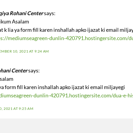
qiya Rohani Center
says:
ikum Asalam
at k lia ya form fill karen inshallah apko ijazat ki email milja
ps://mediumseagreen-dunlin-420791.hostingersite.com/du
EMBER 10, 2021 AT 9:24 AM
ohani Center
says:
salam
 ya form fill karen inshallah apko ijazat ki email miljayegi
diumseagreen-dunlin-420791.hostingersite.com/dua-e-hi
, 2021 AT 9:25 AM