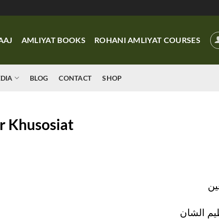
AAJ
AMLIYAT BOOKS
ROHANI AMLIYAT COURSES
DIA
BLOG
CONTACT
SHOP
r Khusosiat
ین
یم الشان