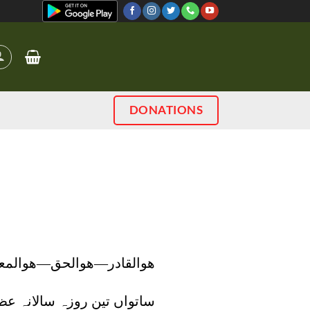
DONATIONS
ھوالقادر—ھوالحق—ھوالمع
ساتواں تین روزہ سالانہ عظ