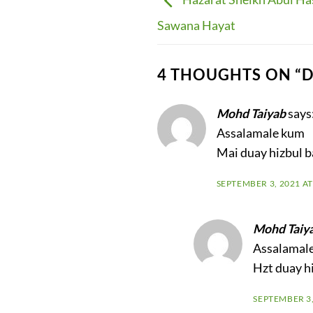
Hazarat Sheikh Abul Ha
Sawana Hayat
4 THOUGHTS ON “
D
Mohd Taiyab
says
Assalamale kum
Mai duay hizbul ba
SEPTEMBER 3, 2021 AT
Mohd Taiy
Assalamal
Hzt duay hi
SEPTEMBER 3,