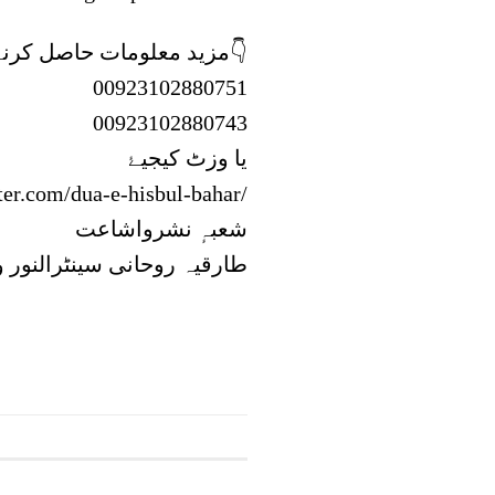
مزید معلومات حاصل کرنے کے لیے طارقیہ روحانی کال سینٹر پر رابطہ کریں👇
00923102880751
00923102880743
یا وزٹ کیجیۓ
nter.com/dua-e-hisbul-bahar/
شعبہٕ نشرواشاعت
طارقیہ روحانی سینٹرالنور و