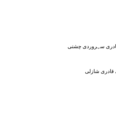
قادری سہروردی چشتی
قادری شازلی