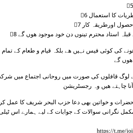
6⃣ ات کا استعمال
7⃣ صول اورطریقہ کار
8⃣ بلہ استاد محترم تینوں دن خود موجود ھوں گے
ے کی کوئی فیس نہیں ھے بلکہ قیام و طعام کے تمام ت
ھوں گے
سے لوگ قافلوں کی صورت میں روحانی اجتماع میں شرک
آنا چاہتے ھیں وہ رجسٹریشن
 حضرات و خواتین بھی دعا حزب البحر شریف کا عمل کر
کمل نگرانی سوالات کے جوابات کے لیے ہمارے اس ٹیلی
https://t.me/