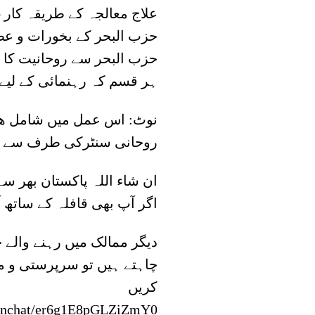
5⃣ علاج معالجہ کے طریقہ کار
حزب البحر کے بخورات و عطری
حزب البحر سے روحانیت کا ح
ہر قسم کہ رہنمائی کے لیے ق
نوٹ: اس عمل میں شامل ھون
روحانی سنٹرکی طرف سے 
ان شاء اللہ پاکستان بھر 
اگر آپ بھی قافلہ کے ساتھ 
دیگر ممالک میں رہنے والے
چاہتے ہیں تو سرپرستی و م
کریں
joinchat/er6g1E8pGLZiZmY0