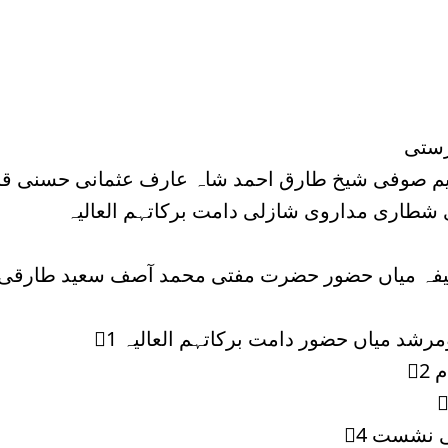
رستی
کیم صوفی شیخ طارق احمد شاہ عارف عثمانی حسنی 
ی شطاری مداروی شازلی دامت برکاتہم العالیہ
یفہ میاں حضور حضرت مفتی محمد آصف سعید طارقی 
1⃣ د میاں حضور دامت برکاتہم العالیہ
2
4⃣  نشست