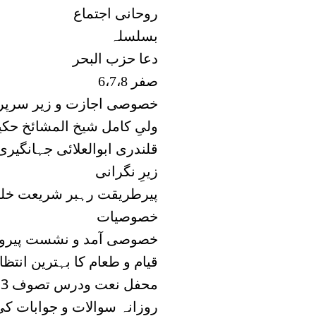
روحانی اجتماع
بسلسلہ
دعا حزب البحر
6،7،8 صفر
خصوصی اجازت و زیر سرپ
ولیِ کامل شیخ المشائخ ح
قلندری ابوالعلائی جہانگیر
زیرِ نگرانی
پیرطریقت رہبر شریعت خل
خصوصیات
خصوصی آمد و نشست پیرومرش
⃣ قیام و طعام کا بہترین انتظام
3⃣ محفل نعت ودرس تصوف
روزانہ سوالات و جوابات کی