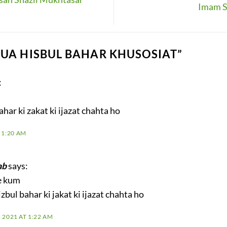
san Shazli Mukhtasar
Imam S
UA HISBUL BAHAR KHUSOSIAT
”
:
har ki zakat ki ijazat chahta ho
 1:20 AM
ab
says:
e kum
zbul bahar ki jakat ki ijazat chahta ho
 2021 AT 1:22 AM